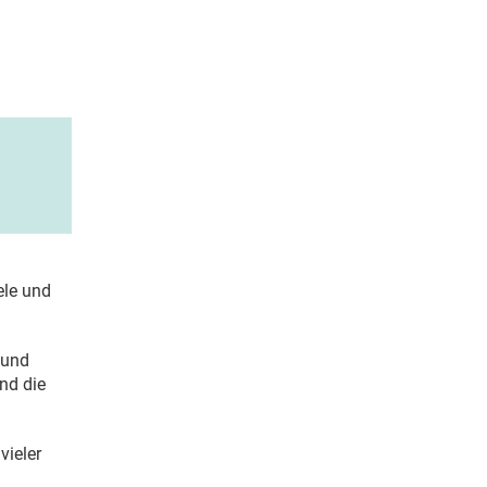
ele und
n und
und die
vieler